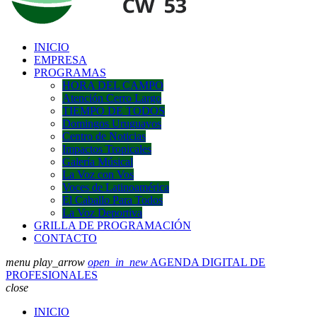
INICIO
EMPRESA
PROGRAMAS
HORA DEL CAMPO
Atención Cerro Largo
TIEMPO DE TODOS
Domingos Uruguayos
Centro de Noticias
Impactos Tropicales
Galería Músical
La Voz con Vos
Voces de Latinoamérica
El Caballo Para Todos
La Voz Deportiva
GRILLA DE PROGRAMACIÓN
CONTACTO
menu
play_arrow
open_in_new
AGENDA DIGITAL DE
PROFESIONALES
close
INICIO