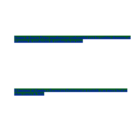
Vecinos de barrio Prieto manifestaron conformidad con los cambios dispuestos en
el sistema de recolección de residuos en esa zona
El Instituto de Empleo y Formación Profesional se trasladó a un nuevo local en
pleno centro de Melo