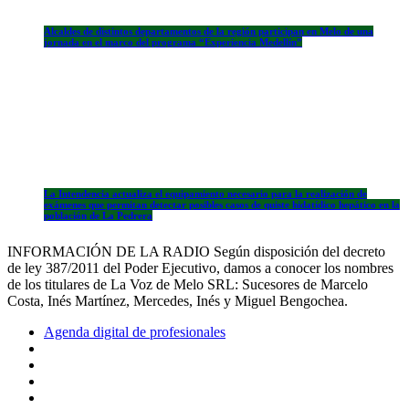
Alcaldes de distintos departamentos de la región participan en Melo de una
jornada en el marco del programa “Experiencia Medellín”
La Intendencia actualiza el equipamiento necesario para la realización de
exámenes que permitan detectar posibles casos de quiste hidatídico hepático en la
población de La Pedrera
INFORMACIÓN DE LA RADIO Según disposición del decreto
de ley 387/2011 del Poder Ejecutivo, damos a conocer los nombres
de los titulares de La Voz de Melo SRL: Sucesores de Marcelo
Costa, Inés Martínez, Mercedes, Inés y Miguel Bengochea.
Agenda digital de profesionales