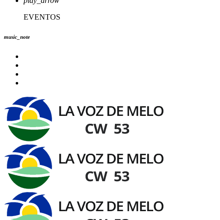
play_arrow
EVENTOS
music_note