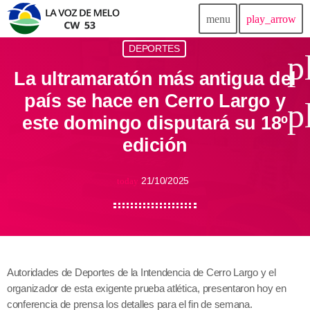
menu
play_arrow
DEPORTES
p
La ultramaratón más antigua del
país se hace en Cerro Largo y
p
este domingo disputará su 18º
edición
21/10/2025
today
Autoridades de Deportes de la Intendencia de Cerro Largo y el
organizador de esta exigente prueba atlética, presentaron hoy en
conferencia de prensa los detalles para el fin de semana.