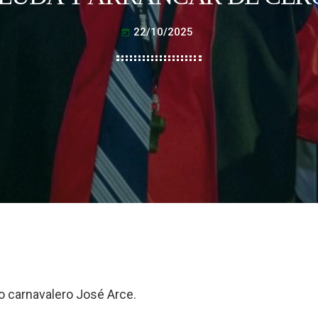
22/10/2025
today
co carnavalero José Arce.