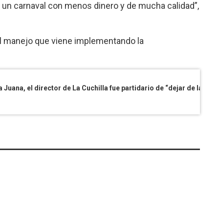
un carnaval con menos dinero y de mucha calidad”,
l manejo que viene implementando la
Contrariamente a la posición del titular de la Juana, el director de La Cuchilla fue partidario de “dejar de lado la deuda y arrancar de cero”