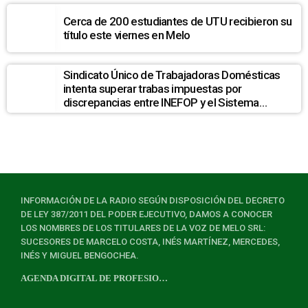
Cerca de 200 estudiantes de UTU recibieron su
título este viernes en Melo
Sindicato Único de Trabajadoras Domésticas
intenta superar trabas impuestas por
discrepancias entre INEFOP y el Sistema
Nacional de Cuidados
INFORMACIÓN DE LA RADIO SEGÚN DISPOSICIÓN DEL DECRETO
DE LEY 387/2011 DEL PODER EJECUTIVO, DAMOS A CONOCER
LOS NOMBRES DE LOS TITULARES DE LA VOZ DE MELO SRL:
SUCESORES DE MARCELO COSTA, INÉS MARTÍNEZ, MERCEDES,
INÉS Y MIGUEL BENGOCHEA.
AGENDA DIGITAL DE PROFESIONALES