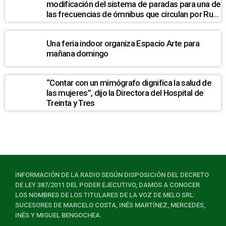
modificación del sistema de paradas para una de
las frecuencias de ómnibus que circulan por Ruta
7
Una feria indoor organiza Espacio Arte para
mañana domingo
“Contar con un mimógrafo dignifica la salud de
las mujeres”, dijo la Directora del Hospital de
Treinta y Tres
INFORMACIÓN DE LA RADIO SEGÚN DISPOSICIÓN DEL DECRETO
DE LEY 387/2011 DEL PODER EJECUTIVO, DAMOS A CONOCER
LOS NOMBRES DE LOS TITULARES DE LA VOZ DE MELO SRL:
SUCESORES DE MARCELO COSTA, INÉS MARTÍNEZ, MERCEDES,
INÉS Y MIGUEL BENGOCHEA.