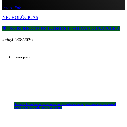
insert_link
NECROLÓGICAS
✟ 05/08 HECTOR GARDEL SILVA GONZALEZ
today
05/08/2026
Latest posts
Desde la Intendencia se reconocen debilidades en lo que tiene que ver con el
trabajo de hurgadores en la basura