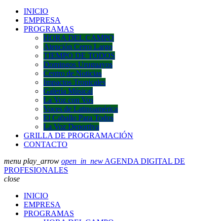
INICIO
EMPRESA
PROGRAMAS
HORA DEL CAMPO
Atención Cerro Largo
TIEMPO DE TODOS
Domingos Uruguayos
Centro de Noticias
Impactos Tropicales
Galería Músical
La Voz con Vos
Voces de Latinoamérica
El Caballo Para Todos
La Voz Deportiva
GRILLA DE PROGRAMACIÓN
CONTACTO
menu
play_arrow
open_in_new
AGENDA DIGITAL DE
PROFESIONALES
close
INICIO
EMPRESA
PROGRAMAS