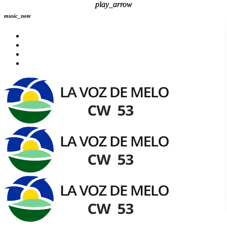
play_arrow
play_arrow
music_note