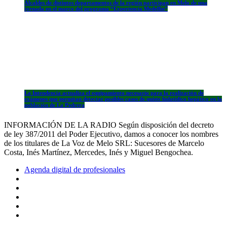
Alcaldes de distintos departamentos de la región participan en Melo de una
jornada en el marco del programa “Experiencia Medellín”
La Intendencia actualiza el equipamiento necesario para la realización de
exámenes que permitan detectar posibles casos de quiste hidatídico hepático en la
población de La Pedrera
INFORMACIÓN DE LA RADIO Según disposición del decreto
de ley 387/2011 del Poder Ejecutivo, damos a conocer los nombres
de los titulares de La Voz de Melo SRL: Sucesores de Marcelo
Costa, Inés Martínez, Mercedes, Inés y Miguel Bengochea.
Agenda digital de profesionales