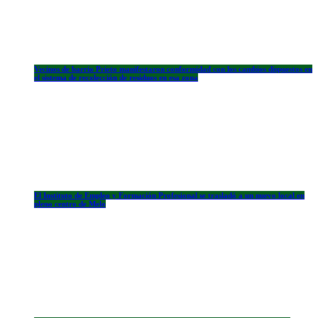
Vecinos de barrio Prieto manifestaron conformidad con los cambios dispuestos en
el sistema de recolección de residuos en esa zona
El Instituto de Empleo y Formación Profesional se trasladó a un nuevo local en
pleno centro de Melo