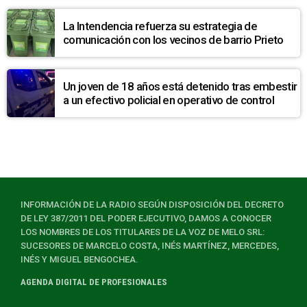
La Intendencia refuerza su estrategia de
comunicación con los vecinos de barrio Prieto
Un joven de 18 años está detenido tras embestir
a un efectivo policial en operativo de control
INFORMACIÓN DE LA RADIO SEGÚN DISPOSICIÓN DEL DECRETO
DE LEY 387/2011 DEL PODER EJECUTIVO, DAMOS A CONOCER
LOS NOMBRES DE LOS TITULARES DE LA VOZ DE MELO SRL:
SUCESORES DE MARCELO COSTA, INÉS MARTÍNEZ, MERCEDES,
INÉS Y MIGUEL BENGOCHEA.
AGENDA DIGITAL DE PROFESIONALES