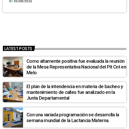
today
05/08/2026
LATEST POSTS
Como altamente positiva fue evaluada la reunión
de la Mesa Representativa Nacional del Pit Cnt en
Melo
El plan de la intendencia en materia de bacheo y
mantenimiento de calles fue analizado en la
Junta Departamental
Con una variada programación se desarrolla la
semana mundial de la Lactancia Materna.