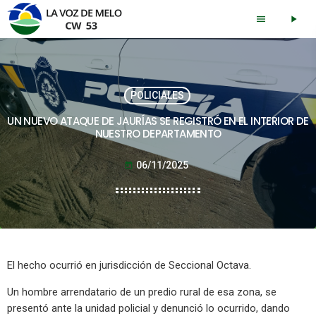
menu
play_arrow
POLICIALES
UN NUEVO ATAQUE DE JAURÍAS SE REGISTRÓ EN EL INTERIOR DE
NUESTRO DEPARTAMENTO
06/11/2025
today
El hecho ocurrió en jurisdicción de Seccional Octava.
Un hombre arrendatario de un predio rural de esa zona, se
presentó ante la unidad policial y denunció lo ocurrido, dando