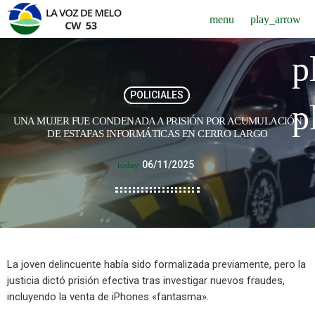
menu
play_arrow
p
POLICIALES
p
UNA MUJER FUE CONDENADA A PRISIÓN POR ACUMULACIÓN
DE ESTAFAS INFORMÁTICAS EN CERRO LARGO
06/11/2025
today
La joven delincuente había sido formalizada previamente, pero la
justicia dictó prisión efectiva tras investigar nuevos fraudes,
incluyendo la venta de iPhones «fantasma».