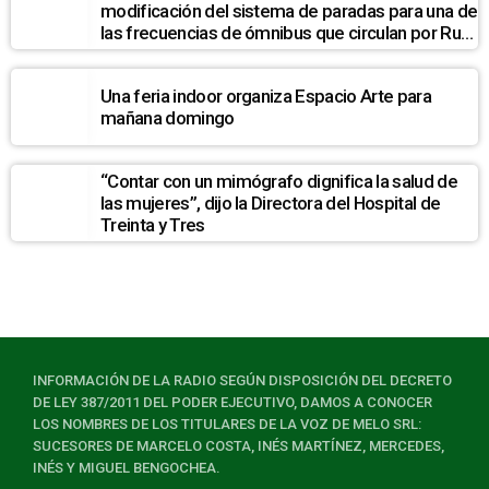
modificación del sistema de paradas para una de
las frecuencias de ómnibus que circulan por Ruta
7
Una feria indoor organiza Espacio Arte para
mañana domingo
“Contar con un mimógrafo dignifica la salud de
las mujeres”, dijo la Directora del Hospital de
Treinta y Tres
INFORMACIÓN DE LA RADIO SEGÚN DISPOSICIÓN DEL DECRETO
DE LEY 387/2011 DEL PODER EJECUTIVO, DAMOS A CONOCER
LOS NOMBRES DE LOS TITULARES DE LA VOZ DE MELO SRL:
SUCESORES DE MARCELO COSTA, INÉS MARTÍNEZ, MERCEDES,
INÉS Y MIGUEL BENGOCHEA.