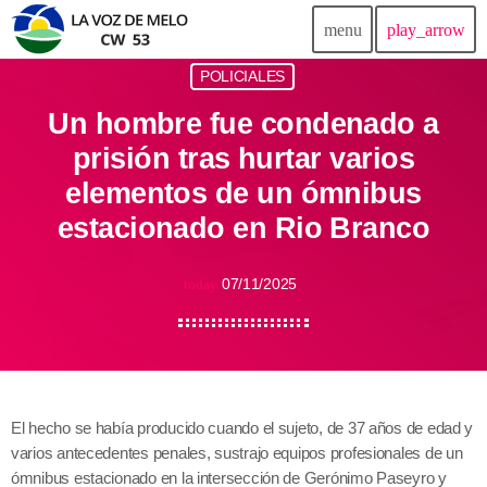
menu
play_arrow
POLICIALES
Un hombre fue condenado a
prisión tras hurtar varios
elementos de un ómnibus
estacionado en Rio Branco
07/11/2025
today
El hecho se había producido cuando el sujeto, de 37 años de edad y
varios antecedentes penales, sustrajo equipos profesionales de un
ómnibus estacionado en la intersección de Gerónimo Paseyro y