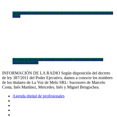
La Intendencia refuerza su estrategia de comunicación con los vecinos de barrio
Prieto
Un joven de 18 años está detenido tras embestir a un efectivo policial en
operativo de control
INFORMACIÓN DE LA RADIO Según disposición del decreto
de ley 387/2011 del Poder Ejecutivo, damos a conocer los nombres
de los titulares de La Voz de Melo SRL: Sucesores de Marcelo
Costa, Inés Martínez, Mercedes, Inés y Miguel Bengochea.
Agenda digital de profesionales