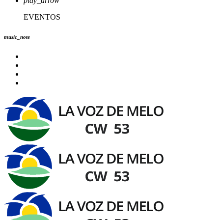
play_arrow
EVENTOS
music_note