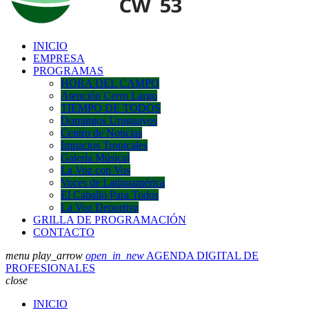
INICIO
EMPRESA
PROGRAMAS
HORA DEL CAMPO
Atención Cerro Largo
TIEMPO DE TODOS
Domingos Uruguayos
Centro de Noticias
Impactos Tropicales
Galería Músical
La Voz con Vos
Voces de Latinoamérica
El Caballo Para Todos
La Voz Deportiva
GRILLA DE PROGRAMACIÓN
CONTACTO
menu
play_arrow
open_in_new
AGENDA DIGITAL DE
PROFESIONALES
close
INICIO