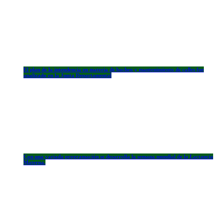
El plan de la intendencia en materia de bacheo y mantenimiento de calles fue
analizado en la Junta Departamental
Con una variada programación se desarrolla la semana mundial de la Lactancia
Materna.