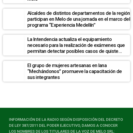
Alcaldes de distintos departamentos de la región
participan en Melo de una jornada en el marco del
programa “Experiencia Medellín”
La Intendencia actualiza el equipamiento
necesario para la realización de exámenes que
permitan detectar posibles casos de quiste
hidatídico hepático en la población de La Pedrera
El grupo de mujeres artesanas en lana
“Mechándonos” promueve la capacitación de
sus integrantes
INFORMACIÓN DE LA RADIO SEGÚN DISPOSICIÓN DEL DECRETO
DE LEY 387/2011 DEL PODER EJECUTIVO, DAMOS A CONOCER
LOS NOMBRES DE LOS TITULARES DE LA VOZ DE MELO SRL: