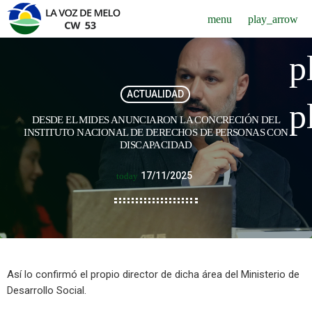
menu
play_arrow
p
ACTUALIDAD
p
DESDE EL MIDES ANUNCIARON LA CONCRECIÓN DEL
INSTITUTO NACIONAL DE DERECHOS DE PERSONAS CON
DISCAPACIDAD
17/11/2025
today
Así lo confirmó el propio director de dicha área del Ministerio de
Desarrollo Social.