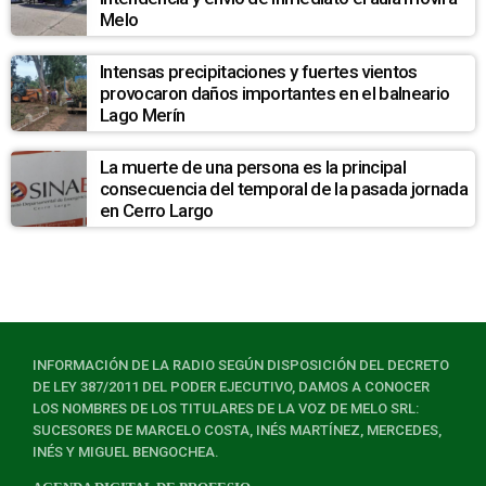
Melo
Intensas precipitaciones y fuertes vientos
provocaron daños importantes en el balneario
Lago Merín
La muerte de una persona es la principal
consecuencia del temporal de la pasada jornada
en Cerro Largo
INFORMACIÓN DE LA RADIO SEGÚN DISPOSICIÓN DEL DECRETO
DE LEY 387/2011 DEL PODER EJECUTIVO, DAMOS A CONOCER
LOS NOMBRES DE LOS TITULARES DE LA VOZ DE MELO SRL:
SUCESORES DE MARCELO COSTA, INÉS MARTÍNEZ, MERCEDES,
INÉS Y MIGUEL BENGOCHEA.