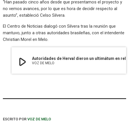
“Han pasado cinco años desde que presentamos el proyecto y
no vemos avances, por lo que es hora de decidir respecto al
asunto”, estableció Celso Silvera.
El Centro de Noticias dialogó con Silvera tras la reunión que
mantuvo, junto a otras autoridades brasileñas, con el intendente
Christian Morel en Melo.
play_arrow
Autoridades de Herval dieron un ultimátum en relación a la necesidad de avanzar en el proyecto de unión entre aquel municipio Brasileño y Centurión
VOZ DE MELO
ESCRITO POR
VOZ DE MELO