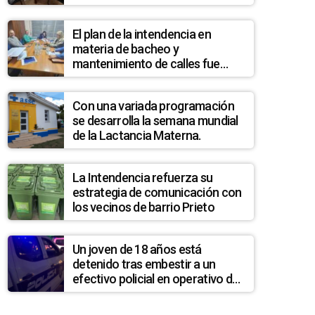
Cnt en Melo
El plan de la intendencia en
materia de bacheo y
mantenimiento de calles fue
analizado en la Junta
Departamental
Con una variada programación
se desarrolla la semana mundial
de la Lactancia Materna.
La Intendencia refuerza su
estrategia de comunicación con
los vecinos de barrio Prieto
Un joven de 18 años está
detenido tras embestir a un
efectivo policial en operativo de
control