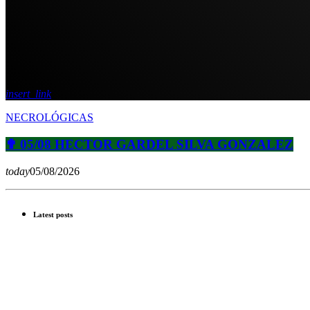
insert_link
NECROLÓGICAS
✟ 05/08 HECTOR GARDEL SILVA GONZALEZ
today
05/08/2026
Latest posts