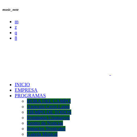
music_note
INICIO
EMPRESA
PROGRAMAS
HORA DEL CAMPO
Atención Cerro Largo
TIEMPO DE TODOS
Domingos Uruguayos
Centro de Noticias
Impactos Tropicales
Galería Músical