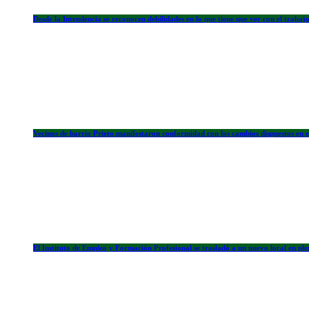
Desde la Intendencia se reconocen debilidades en lo que tiene que ver con el traba
Vecinos de barrio Prieto manifestaron conformidad con los cambios dispuestos en el
El Instituto de Empleo y Formación Profesional se trasladó a un nuevo local en pl