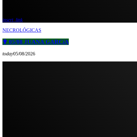
insert_link
NECROLÓGICAS
✟ 05/08 JUANA GARCíA
today
05/08/2026