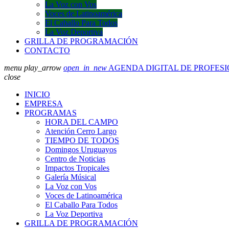
La Voz con Vos
Voces de Latinoamérica
El Caballo Para Todos
La Voz Deportiva
GRILLA DE PROGRAMACIÓN
CONTACTO
menu
play_arrow
open_in_new
AGENDA DIGITAL DE PROFES
close
INICIO
EMPRESA
PROGRAMAS
HORA DEL CAMPO
Atención Cerro Largo
TIEMPO DE TODOS
Domingos Uruguayos
Centro de Noticias
Impactos Tropicales
Galería Músical
La Voz con Vos
Voces de Latinoamérica
El Caballo Para Todos
La Voz Deportiva
GRILLA DE PROGRAMACIÓN