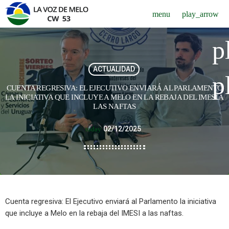
menu
play_arrow
p
ACTUALIDAD
p
CUENTA REGRESIVA: EL EJECUTIVO ENVIARÁ AL PARLAMENTO
LA INICIATIVA QUE INCLUYE A MELO EN LA REBAJA DEL IMESI A
LAS NAFTAS
02/12/2025
today
Cuenta regresiva: El Ejecutivo enviará al Parlamento la iniciativa
que incluye a Melo en la rebaja del IMESI a las naftas.