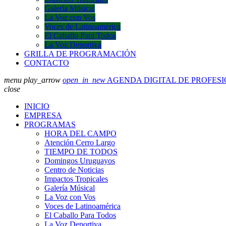
Galería Músical
La Voz con Vos
Voces de Latinoamérica
El Caballo Para Todos
La Voz Deportiva
GRILLA DE PROGRAMACIÓN
CONTACTO
menu
play_arrow
open_in_new
AGENDA DIGITAL DE PROFES
close
INICIO
EMPRESA
PROGRAMAS
HORA DEL CAMPO
Atención Cerro Largo
TIEMPO DE TODOS
Domingos Uruguayos
Centro de Noticias
Impactos Tropicales
Galería Músical
La Voz con Vos
Voces de Latinoamérica
El Caballo Para Todos
La Voz Deportiva