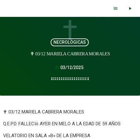
menu
play_arrow
NECROLÓGICAS
✟ 03/12 MARIELA CABRERA MORALES
03/12/2025
today
✟ 03/12 MARIELA CABRERA MORALES
Q.E.P.D. FALLECIó AYER EN MELO A LA EDAD DE 59 AÑOS
VELATORIO EN SALA «B» DE LA EMPRESA