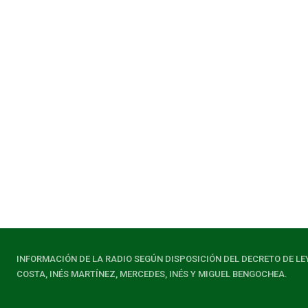
Desde la Intendencia se reconocen
debilidades en lo que tiene que ver
con el trabajo de hurgadores en la
basura
today
06/08/2026
INFORMACIÓN DE LA RADIO SEGÚN DISPOSICIÓN DEL DECRETO DE LE
COSTA, INÉS MARTÍNEZ, MERCEDES, INÉS Y MIGUEL BENGOCHEA.