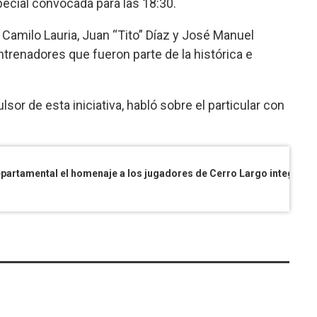
pecial convocada para las 18:30.
Camilo Lauria, Juan “Tito” Díaz y José Manuel
ntrenadores que fueron parte de la histórica e
lsor de esta iniciativa, habló sobre el particular con
Se realizará este viernes en la Junta Departamental el homenaje a los jugadores de Cerro Largo integrantes del seleccionado uru