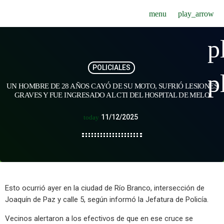
menu
play_arrow
p
POLICIALES
p
UN HOMBRE DE 28 AÑOS CAYÓ DE SU MOTO, SUFRIÓ LESIONES
GRAVES Y FUE INGRESADO AL CTI DEL HOSPITAL DE MELO
11/12/2025
today
Esto ocurrió ayer en la ciudad de Río Branco, intersección de
Joaquín de Paz y calle 5, según informó la Jefatura de Policía.
Vecinos alertaron a los efectivos de que en ese cruce se