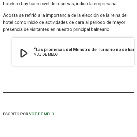
hotelero hay buen nivel de reservas, indicó la empresaria.
Acosta se refirió a la importancia de la elección de la reina del
hotel como inicio de actividades de cara al período de mayor
presencia de visitantes en nuestro principal balneario.
play_arrow
“Las promesas del Ministro de Turismo no se han cumplido”, as
VOZ DE MELO
ESCRITO POR
VOZ DE MELO