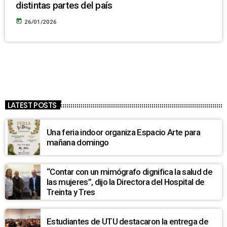
distintas partes del país
today
26/01/2026
LATEST POSTS
Una feria indoor organiza Espacio Arte para
mañana domingo
“Contar con un mimógrafo dignifica la salud de
las mujeres”, dijo la Directora del Hospital de
Treinta y Tres
Estudiantes de UTU destacaron la entrega de