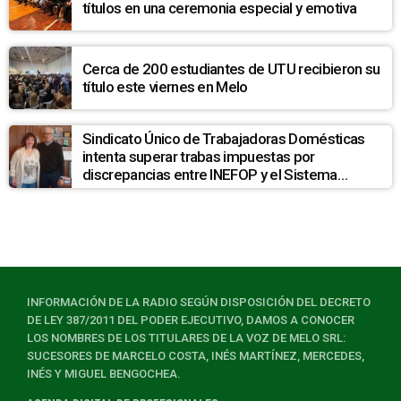
títulos en una ceremonia especial y emotiva
Cerca de 200 estudiantes de UTU recibieron su
título este viernes en Melo
Sindicato Único de Trabajadoras Domésticas
intenta superar trabas impuestas por
discrepancias entre INEFOP y el Sistema
Nacional de Cuidados
INFORMACIÓN DE LA RADIO SEGÚN DISPOSICIÓN DEL DECRETO
DE LEY 387/2011 DEL PODER EJECUTIVO, DAMOS A CONOCER
LOS NOMBRES DE LOS TITULARES DE LA VOZ DE MELO SRL:
SUCESORES DE MARCELO COSTA, INÉS MARTÍNEZ, MERCEDES,
INÉS Y MIGUEL BENGOCHEA.