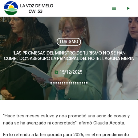
menu
play_arrow
TURISMO
“LAS PROMESAS DEL MINISTRO DE TURISMO NO SE HAN
CUMPLIDO”, ASEGURÓ LA PRINCIPAL DEL HOTEL LAGUNA MERÍN
15/12/2025
today
“Hace tres meses estuvo y nos prometió una serie de cosas y
nada se ha avanzado ni concretado”, afirmó Claudia Acosta.
En lo referido a la temporada para 2026, en el emprendimiento