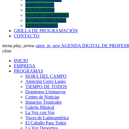
Galería Músical
La Voz con Vos
Voces de Latinoamérica
El Caballo Para Todos
La Voz Deportiva
GRILLA DE PROGRAMACIÓN
CONTACTO
menu
play_arrow
open_in_new
AGENDA DIGITAL DE PROFES
close
INICIO
EMPRESA
PROGRAMAS
HORA DEL CAMPO
Atención Cerro Largo
TIEMPO DE TODOS
Domingos Uruguayos
Centro de Noticias
Impactos Tropicales
Galería Músical
La Voz con Vos
Voces de Latinoamérica
El Caballo Para Todos
La Voz Deportiva