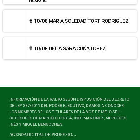
✟ 10/08 MARIA SOLEDAD TORT RODRIGUEZ
✟ 10/08 DELIA SARA CUÑA LOPEZ
INFORMACIÓN DE LA RADIO SEGÚN DISPOSICIÓN DEL DECRETO
DE LEY 387/2011 DEL PODER EJECUTIVO, DAMOS A CONOCER
LOS NOMBRES DE LOS TITULARES DE LA VOZ DE MELO SRL:
SUCESORES DE MARCELO COSTA, INÉS MARTÍNEZ, MERCEDES,
INÉS Y MIGUEL BENGOCHEA.
AGENDA DIGITAL DE PROFESIONALES