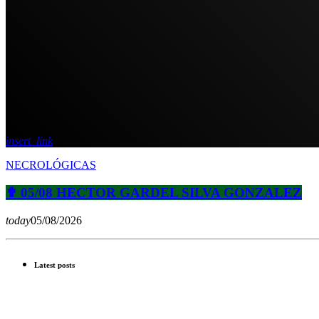
insert_link
NECROLÓGICAS
✟ 05/08 HECTOR GARDEL SILVA GONZALEZ
today
05/08/2026
Latest posts