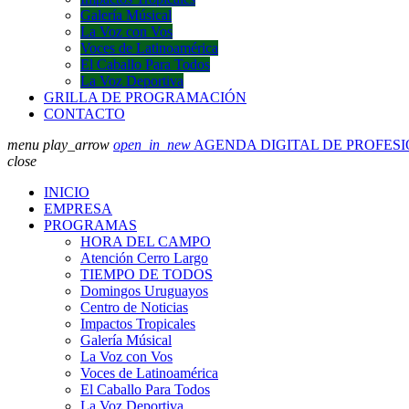
Galería Músical
La Voz con Vos
Voces de Latinoamérica
El Caballo Para Todos
La Voz Deportiva
GRILLA DE PROGRAMACIÓN
CONTACTO
menu
play_arrow
open_in_new
AGENDA DIGITAL DE PROFES
close
INICIO
EMPRESA
PROGRAMAS
HORA DEL CAMPO
Atención Cerro Largo
TIEMPO DE TODOS
Domingos Uruguayos
Centro de Noticias
Impactos Tropicales
Galería Músical
La Voz con Vos
Voces de Latinoamérica
El Caballo Para Todos
La Voz Deportiva