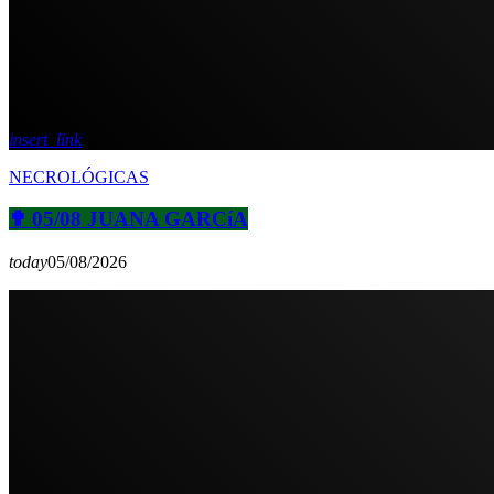
insert_link
NECROLÓGICAS
✟ 05/08 JUANA GARCíA
today
05/08/2026