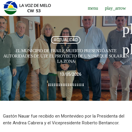
menu
play_arrow
p
ACTUALIDAD
p
EL MUNICIPIO DE FRAILE MUERTO PRESENTÓ ANTE
AUTORIDADES DE UTE EL PROYECTO DE UN PARQUE SOLAR EN
LA ZONA
13/05/2026
today
Gastón Nauar fue recibido en Montevideo por la Presidenta del
ente Andrea Cabrera y el Vicepresidente Roberto Bentancor.