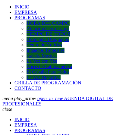
INICIO
EMPRESA
PROGRAMAS
HORA DEL CAMPO
Atención Cerro Largo
TIEMPO DE TODOS
Domingos Uruguayos
Centro de Noticias
Impactos Tropicales
Galería Músical
La Voz con Vos
Voces de Latinoamérica
El Caballo Para Todos
La Voz Deportiva
GRILLA DE PROGRAMACIÓN
CONTACTO
menu
play_arrow
open_in_new
AGENDA DIGITAL DE
PROFESIONALES
close
INICIO
EMPRESA
PROGRAMAS