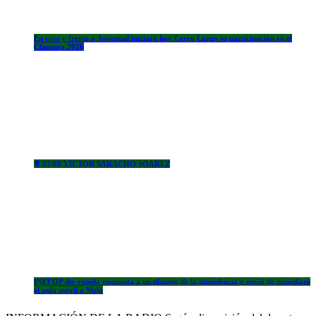
En casa y frente a Juventud iniciará hoy Cerro Largo su participación en el
Clausura 2026
✟ 07/08 VICTOR SARACHO SOAREZ
INEFOP dio rápida respuesta a un planteo de la intendencia y envió de inmediato
el aula móvil a Melo