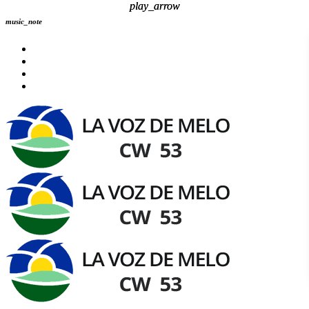
play_arrow
play_arrow
music_note