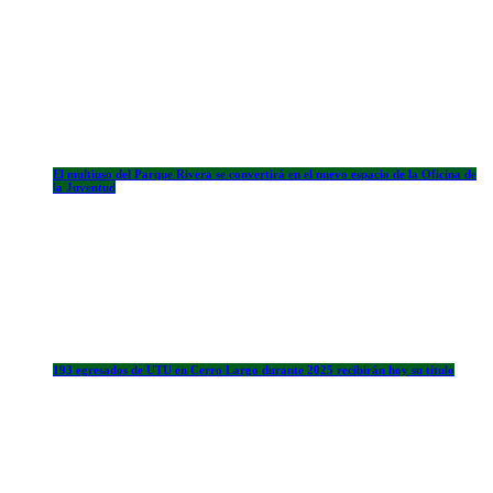
El multiuso del Parque Rivera se convertirá en el nuevo espacio de la Oficina de
la Juventud
193 egresados de UTU en Cerro Largo durante 2025 recibirán hoy su título