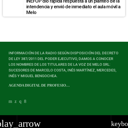
INEFOP dio rápida respuesta a un planteo de la
intendencia y envió de inmediato el aula móvil a
Melo
INFORMACIÓN DE LA RADIO SEGÚN DISPOSICIÓN DEL DECRETO
DE LEY 387/2011 DEL PODER EJECUTIVO, DAMOS A CONOCER
LOS NOMBRES DE LOS TITULARES DE LA VOZ DE MELO SRL:
SUCESORES DE MARCELO COSTA, INÉS MARTÍNEZ, MERCEDES,
INÉS Y MIGUEL BENGOCHEA.
AGENDA DIGITAL DE PROFESIONALES
play_arrow
keybo