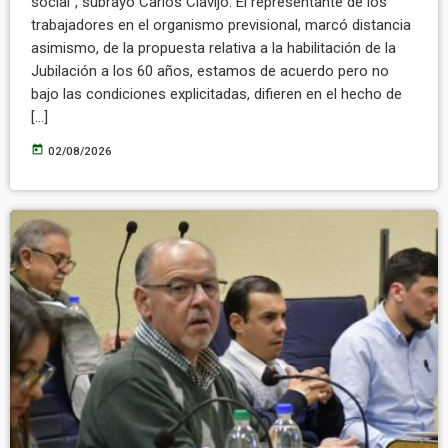
social”, subrayó Carlos Clavijo. El representante de los
trabajadores en el organismo previsional, marcó distancia
asimismo, de la propuesta relativa a la habilitación de la
Jubilación a los 60 años, estamos de acuerdo pero no
bajo las condiciones explicitadas, difieren en el hecho de
[…]
today
02/08/2026